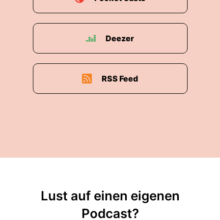
C-Schein gehabt und die mussten wir immer
abholen oder irgendwo hinbringen.
Deezer
00:01:58: Ich hatte noch gern Führerschein und
da wurde irgendwann mal gesagt hier ist ein
Platz frei, du hast doch Ahnung vom Rhein
fahren auch mit runter und hab mich
RSS Feed
mitgefahren und dann war ich in dem Club drin.
00:02:08: Und dann hat es dich gepackt?
00:02:09: Dann hat's mich gepacket.
00:02:10: das waren Kanadier so ein Siebener
Kanadien ja.
00:02:13: Und wenn du jetzt rudern mit Kanu
Lust auf einen eigenen
vergleist?
Podcast?
00:02:17: Es hat beides sein.