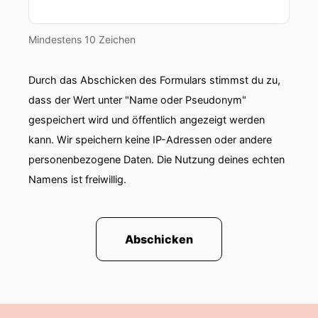
00:00:56: Wir bieten dies zu entschuldigen und
wünschen euch jetzt aber erstmal ganz viel
Mindestens 10 Zeichen
interessante Erkenntnisse zum Thema
Gewässerschutz für uns Paddlerinnen und
Durch das Abschicken des Formulars stimmst du zu,
Paddlers.
dass der Wert unter "Name oder Pseudonym"
00:01:15: Es war er
gespeichert wird und öffentlich angezeigt werden
kann. Wir speichern keine IP-Adressen oder andere
00:01:16: uns
personenbezogene Daten. Die Nutzung deines echten
Namens ist freiwillig.
00:01:17: und er ist Gewässer- und
Umweltbeauftragter beim Kanuverband NRW.
00:01:22: Bevor man sowas wird, odtmar anig
Abschicken
aber muss es erst mal eine gewisse Liebe zum
Kanusport geben.
00:01:27: die muss sich irgendwie entwickeln.